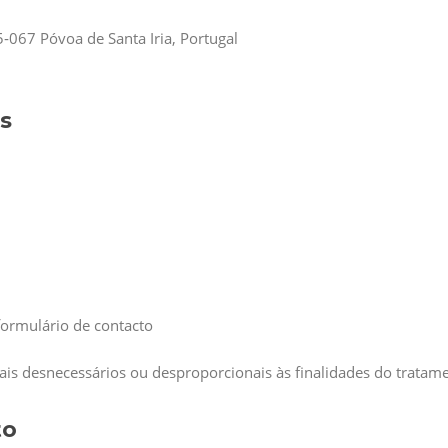
5‑067 Póvoa de Santa Iria, Portugal
s
ormulário de contacto
is desnecessários ou desproporcionais às finalidades do tratam
to