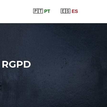
🇵🇹
PT
🇪🇸
ES
E RGPD