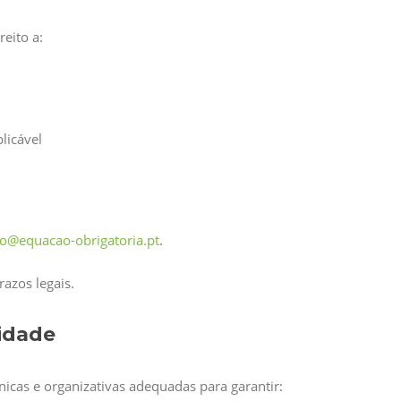
eito a:
licável
fo@equacao-obrigatoria.pt
.
azos legais.
lidade
cas e organizativas adequadas para garantir: